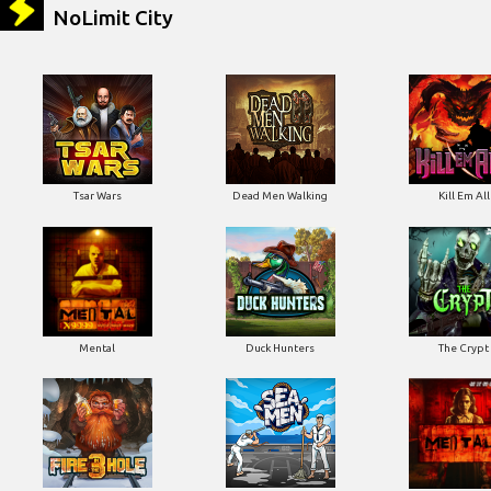
NoLimit City
Tsar Wars
Dead Men Walking
Kill Em All
Mental
Duck Hunters
The Crypt