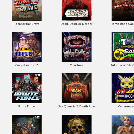
Home of the Brave
Dead, Dead, or Deader
Tombstone Slau
xWays Hoarder 2
Munchies
Outsourced: Sla
Brute Force
San Quentin 2: Death Row
Outsource