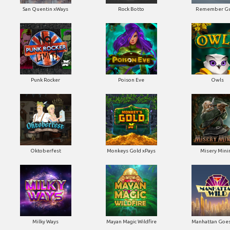
San Quentin xWays
Rock Botto
Remember Gu
Punk Rocker
Poison Eve
Owls
Oktoberfest
Monkeys Gold xPays
Misery Mini
Milky Ways
Mayan Magic Wildfire
Manhattan Goes