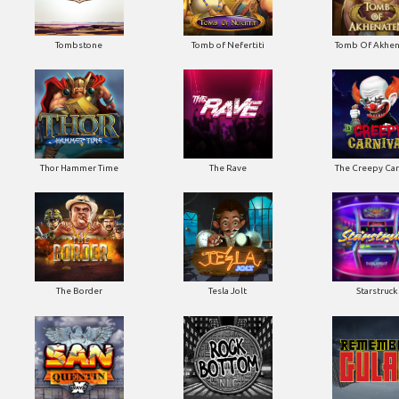
Tombstone
Tomb of Nefertiti
Tomb Of Akhe
Thor Hammer Time
The Rave
The Creepy Car
The Border
Tesla Jolt
Starstruck