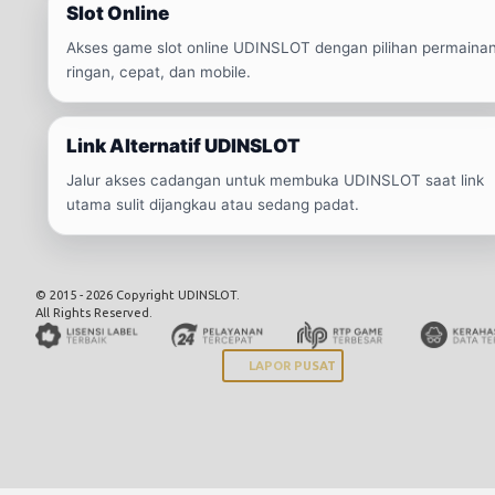
Slot Online
Akses game slot online UDINSLOT dengan pilihan permaina
ringan, cepat, dan mobile.
Link Alternatif UDINSLOT
Jalur akses cadangan untuk membuka UDINSLOT saat link
utama sulit dijangkau atau sedang padat.
© 2015 - 2026 Copyright UDINSLOT.
All Rights Reserved.
LAPOR PUSAT