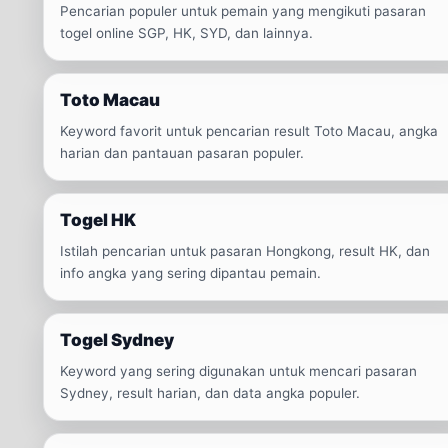
Pencarian populer untuk pemain yang mengikuti pasaran
togel online SGP, HK, SYD, dan lainnya.
Toto Macau
Keyword favorit untuk pencarian result Toto Macau, angka
harian dan pantauan pasaran populer.
Togel HK
Istilah pencarian untuk pasaran Hongkong, result HK, dan
info angka yang sering dipantau pemain.
Togel Sydney
Keyword yang sering digunakan untuk mencari pasaran
Sydney, result harian, dan data angka populer.