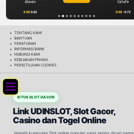
Alaves
Getafe
0.00
0.62
0.00
-0.72
TENTANG KAMI
BANTUAN
PERATURAN
INFORMASI BANK
HUBUNGI KAMI
KEBIJAKAN PRIVASI
PERSETUJUAN COOKIES
UDIN!
SITUS SLOT GACOR
Link UDINSLOT, Slot Gacor,
Casino dan Togel Online
Jelajahi kumpulan Slot online populer yang sering dicari pema