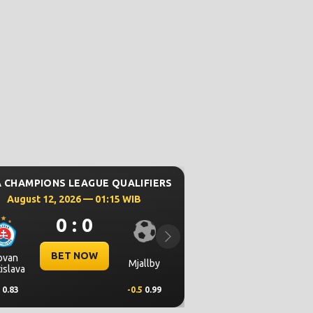
DLY
E-FOOTBALL F24 ELITE CLUB FRIENDLY
August 7, 2026 — 17:30 WIB
1 : 2
Next
BET NOW
e-
ea
e-Sevilla
Manchester
City
90
0.00
-0.70
0.00
0.46