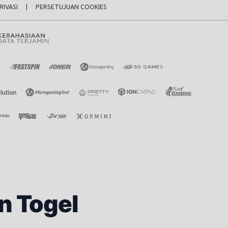
RIVASI
|
PERSETUJUAN COOKIES
n Togel