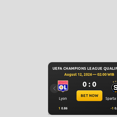
EFA CHAMPIONS LEAGUE QUALIFIERS
UEFA CHAMPIONS L
August 12, 2026 — 01:15 WIB
August 11, 202
0 : 0
0 :
Previous
BET NOW
BET 
Slovan
Mjallby
Bodo Glimt
ratislava
0.5
0.83
-0.5
0.99
0.75
0.82