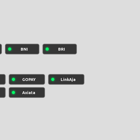
BNI
BRI
GOPAY
LinkAja
Axiata