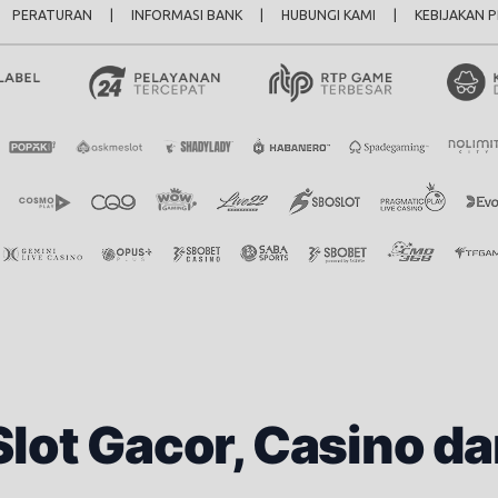
PERATURAN
|
INFORMASI BANK
|
HUBUNGI KAMI
|
KEBIJAKAN P
lot Gacor, Casino da