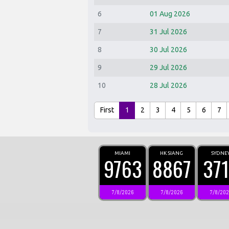
6
01 Aug 2026
7
31 Jul 2026
8
30 Jul 2026
9
29 Jul 2026
10
28 Jul 2026
First
1
2
3
4
5
6
7
MIAMI
HK SIANG
SYDNE
9763
8867
37
7/8/2026
7/8/2026
7/8/20