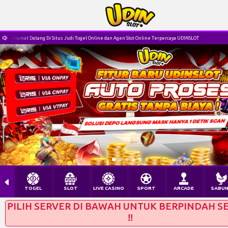
Selamat Datang Di Situs Judi Togel Online dan Agen Slot Online Terpercaya UDINSLOT
TOGEL
SLOT
LIVE CASINO
SPORT
ARCADE
SABU
PILIH SERVER DI BAWAH UNTUK BERPINDAH S
!!