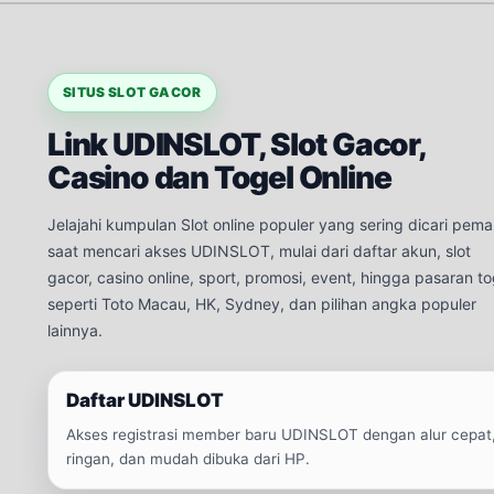
SITUS SLOT GACOR
Link UDINSLOT, Slot Gacor,
Casino dan Togel Online
Jelajahi kumpulan Slot online populer yang sering dicari pema
saat mencari akses UDINSLOT, mulai dari daftar akun, slot
gacor, casino online, sport, promosi, event, hingga pasaran to
seperti Toto Macau, HK, Sydney, dan pilihan angka populer
lainnya.
Daftar UDINSLOT
Akses registrasi member baru UDINSLOT dengan alur cepat
ringan, dan mudah dibuka dari HP.