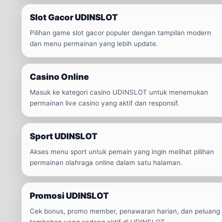
Slot Gacor UDINSLOT
Pilihan game slot gacor populer dengan tampilan modern
dan menu permainan yang lebih update.
Casino Online
Masuk ke kategori casino UDINSLOT untuk menemukan
permainan live casino yang aktif dan responsif.
Sport UDINSLOT
Akses menu sport untuk pemain yang ingin melihat pilihan
permainan olahraga online dalam satu halaman.
Promosi UDINSLOT
Cek bonus, promo member, penawaran harian, dan peluang