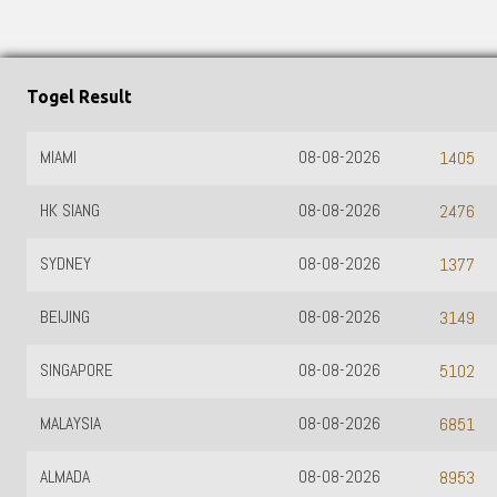
Togel Result
08-08-2026
TOTO WUHAN
1405
08-08-2026
2476
08-08-2026
1377
08-08-2026
3149
08-08-2026
5102
08-08-2026
6851
08-08-2026
8953