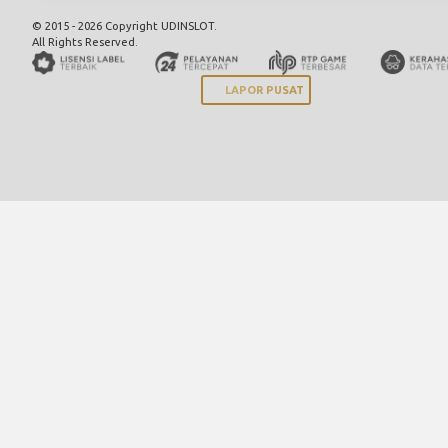
© 2015 - 2026 Copyright UDINSLOT.
All Rights Reserved.
LAPOR PUSAT