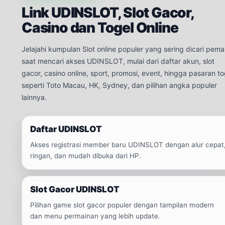
Link UDINSLOT, Slot Gacor,
Casino dan Togel Online
Jelajahi kumpulan Slot online populer yang sering dicari pema
saat mencari akses UDINSLOT, mulai dari daftar akun, slot
gacor, casino online, sport, promosi, event, hingga pasaran to
seperti Toto Macau, HK, Sydney, dan pilihan angka populer
lainnya.
Daftar UDINSLOT
Akses registrasi member baru UDINSLOT dengan alur cepat
ringan, dan mudah dibuka dari HP.
Slot Gacor UDINSLOT
Pilihan game slot gacor populer dengan tampilan modern
dan menu permainan yang lebih update.