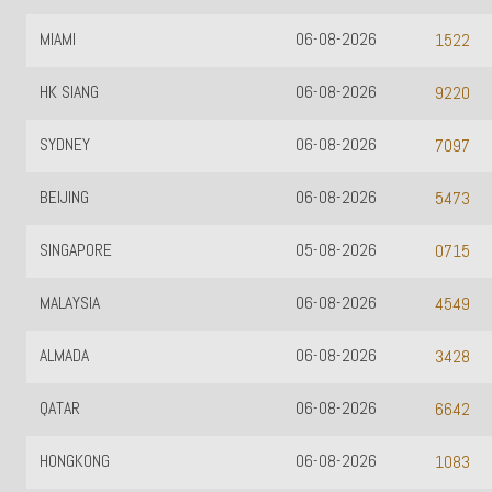
06-08-2026
TOTO
1522
G
06-08-2026
9220
06-08-2026
7097
06-08-2026
5473
ORE
05-08-2026
0715
A
06-08-2026
4549
06-08-2026
3428
06-08-2026
6642
NG
06-08-2026
1083