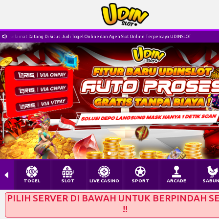
Selamat Datang Di Situs Judi Togel Online dan Agen Slot Online Terpercaya UDINSLOT
TOGEL
SLOT
LIVE CASINO
SPORT
ARCADE
SABU
PILIH SERVER DI BAWAH UNTUK BERPINDAH S
!!