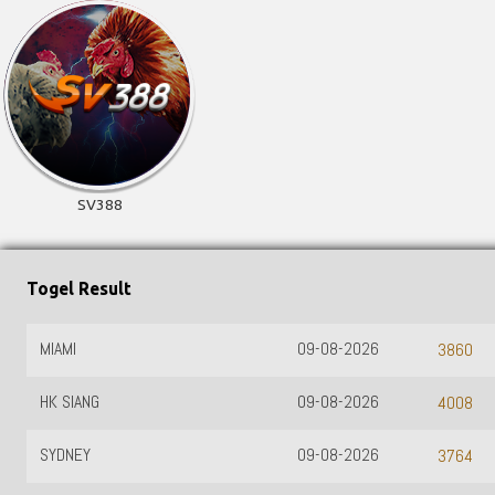
SV388
Togel Result
MIAMI
09-08-2026
3860
HK SIANG
09-08-2026
4008
SYDNEY
09-08-2026
3764