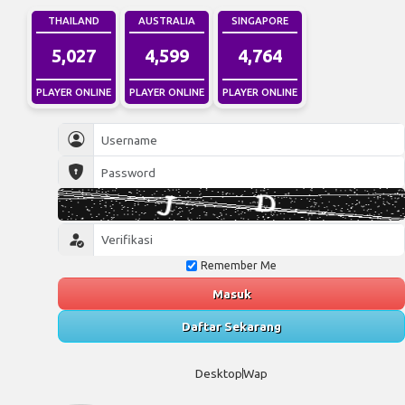
THAILAND
AUSTRALIA
SINGAPORE
5,027
4,599
4,764
PLAYER ONLINE
PLAYER ONLINE
PLAYER ONLINE
Remember Me
Masuk
Daftar Sekarang
Desktop
Wap