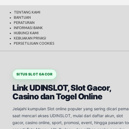
TENTANG KAMI
BANTUAN
PERATURAN
INFORMASI BANK
HUBUNGI KAMI
KEBIJAKAN PRIVASI
PERSETUJUAN COOKIES
SITUS SLOT GACOR
Link UDINSLOT, Slot Gacor,
Casino dan Togel Online
Jelajahi kumpulan Slot online populer yang sering dicari pema
saat mencari akses UDINSLOT, mulai dari daftar akun, slot
gacor, casino online, sport, promosi, event, hingga pasaran to