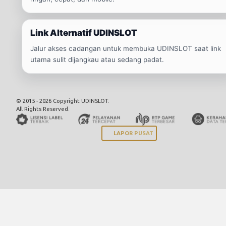
Link Alternatif UDINSLOT
Jalur akses cadangan untuk membuka UDINSLOT saat link
utama sulit dijangkau atau sedang padat.
© 2015 - 2026 Copyright UDINSLOT.
All Rights Reserved.
LAPOR PUSAT