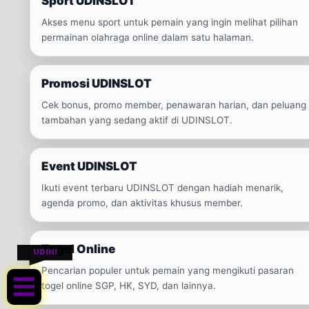
Sport UDINSLOT
Akses menu sport untuk pemain yang ingin melihat pilihan
permainan olahraga online dalam satu halaman.
Promosi UDINSLOT
Cek bonus, promo member, penawaran harian, dan peluang
tambahan yang sedang aktif di UDINSLOT.
Event UDINSLOT
Ikuti event terbaru UDINSLOT dengan hadiah menarik,
agenda promo, dan aktivitas khusus member.
Togel Online
UDIN!
Pencarian populer untuk pemain yang mengikuti pasaran
togel online SGP, HK, SYD, dan lainnya.