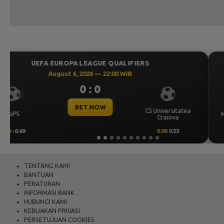
UEFA EUROPA LEAGUE QUALIFIERS
August 6, 2026 — 22:59 WIB
0 : 0
Previous
BET NOW
Maccabi Tel Aviv (n)
CSKA Sofia
0.25
0.72
-0.25
-0.88
TENTANG KAMI
BANTUAN
PERATURAN
INFORMASI BANK
HUBUNGI KAMI
KEBIJAKAN PRIVASI
PERSETUJUAN COOKIES